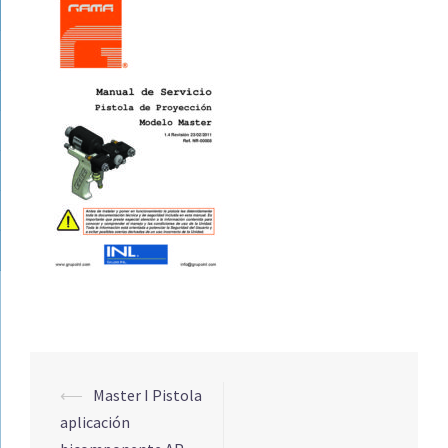
Navegación
⟵
Master I Pistola
de
aplicación