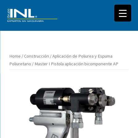
Saltar
al
Home
/
Construcción
/
Aplicación de Poliurea y Espuma
contenido
Poliuretano
/ Master I Pistola aplicación bicomponente AP