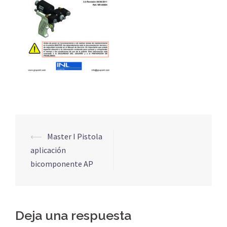
Navegación
⟵
Master I Pistola
de
aplicación
entradas
bicomponente AP
Deja una respuesta