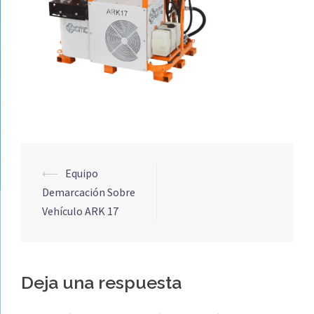
Navegación
⟵
Equipo
de
Demarcación Sobre
entradas
Vehículo ARK 17
Deja una respuesta