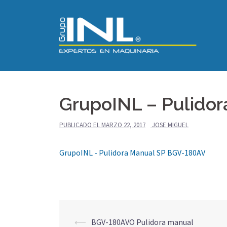
Saltar
al
contenido
GrupoINL – Pulido
PUBLICADO EL
MARZO 22, 2017
JOSE MIGUEL
GrupoINL - Pulidora Manual SP BGV-180AV
Navegación
⟵
BGV-180AVO Pulidora manual