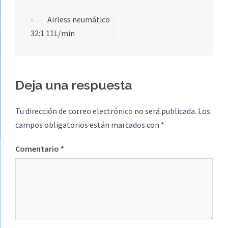
Navegación
⟵
Airless neumático
de
32:1 11L/min
entradas
Deja una respuesta
Tu dirección de correo electrónico no será publicada.
Los
campos obligatorios están marcados con
*
Comentario
*