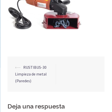
Navegación
⟵
RUSTIBUS-30
de
Limpieza de metal
entradas
(Paredes)
Deja una respuesta