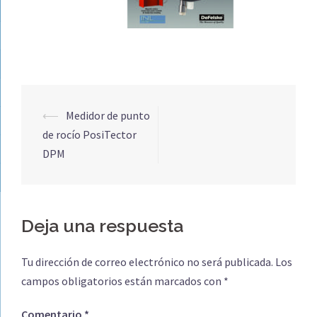
Navegación
⟵
Medidor de punto
de
de rocío PosiTector
entradas
DPM
Deja una respuesta
Tu dirección de correo electrónico no será publicada.
Los
campos obligatorios están marcados con
*
Comentario
*