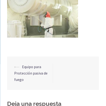
Navegación
⟵
Equipo para
de
Protección pasiva de
entradas
fuego
Deja una respuesta