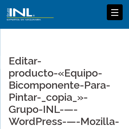
Saltar
al
Editar-
contenido
producto-«Equipo-
Bicomponente-Para-
Pintar-_copia_»-
Grupo-INL-—-
WordPress-—-Mozilla-