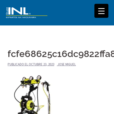
Saltar
al
fcfe68625c16dc9822ffa
contenido
PUBLICADO EL
OCTUBRE 23, 2023
JOSE MIGUEL