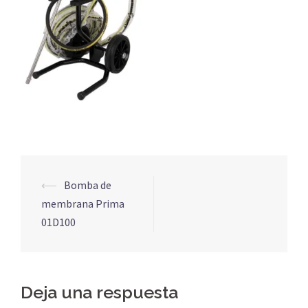
Navegación
⟵
Bomba de
de
membrana Prima
entradas
01D100
Deja una respuesta