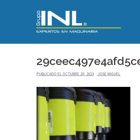
Saltar
al
contenido
29ceec497e4afd5c
PUBLICADO EL
OCTUBRE 20, 2023
JOSE MIGUEL