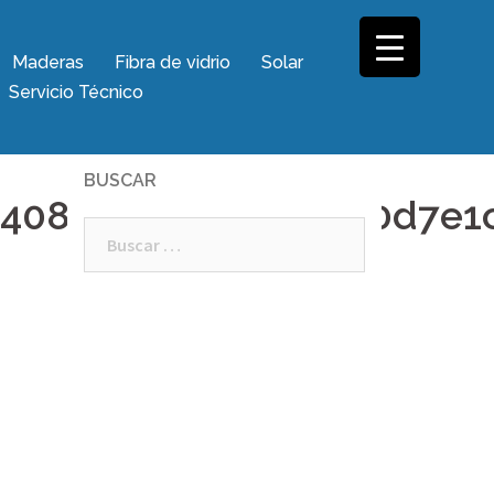
Maderas
Fibra de vidrio
Solar
Servicio Técnico
BUSCAR
4088c70d828c1d1b0d7e1c
Buscar: