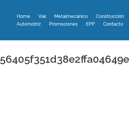
Home
Vial
Metalmecánico
Construcción
Automotriz
Promociones
EPP
Contacto
56405f351d38e2ffa04649