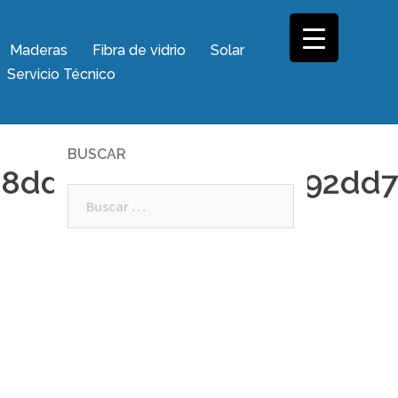
Maderas
Fibra de vidrio
Solar
Servicio Técnico
BUSCAR
e8dd713ef36b9ac1b192dd
Buscar: