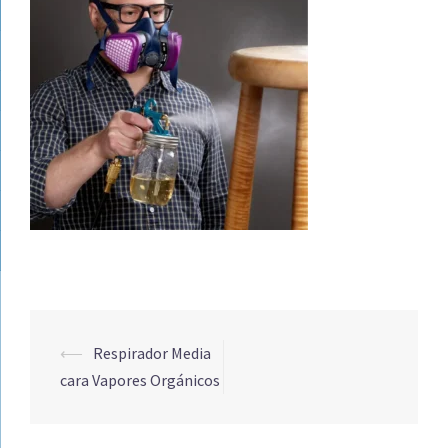
Navegación
⟵
Respirador Media
de
cara Vapores Orgánicos
entradas