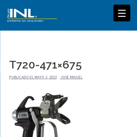
Saltar
al
T720-471×675
contenido
PUBLICADO EL
MAYO 2, 2023
JOSE MIGUEL