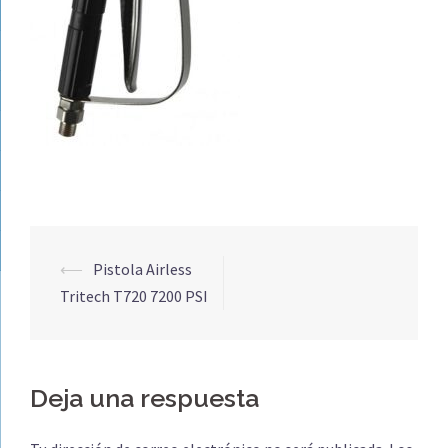
Navegación
⟵
Pistola Airless
de
Tritech T720 7200 PSI
entradas
Deja una respuesta