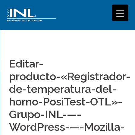
Saltar
al
Editar-
contenido
producto-«Registrador-
de-temperatura-del-
horno-PosiTest-OTL»-
Grupo-INL-—-
WordPress-—-Mozilla-