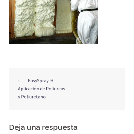
Navegación
⟵
EasySpray-H
de
Aplicación de Poliureas
entradas
y Poliuretano
Deja una respuesta