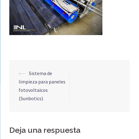
Navegación
⟵
Sistema de
de
limpieza para paneles
entradas
fotovoltaicos
(Sunbotics)
Deja una respuesta