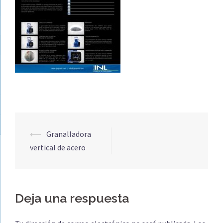
Navegación
⟵
Granalladora
de
vertical de acero
entradas
Deja una respuesta