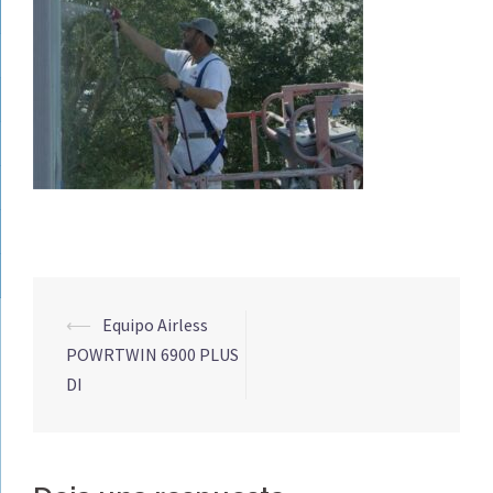
Navegación
⟵
Equipo Airless
de
POWRTWIN 6900 PLUS
entradas
DI