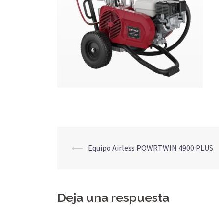
Navegación
⟵
Equipo Airless POWRTWIN 4900 PLUS
de
entradas
Deja una respuesta