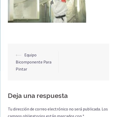
Navegación
⟵
Equipo
de
Bicomponente Para
entradas
Pintar
Deja una respuesta
Tu dirección de correo electrónico no será publicada.
Los
campos obligatorios están marcados con
*