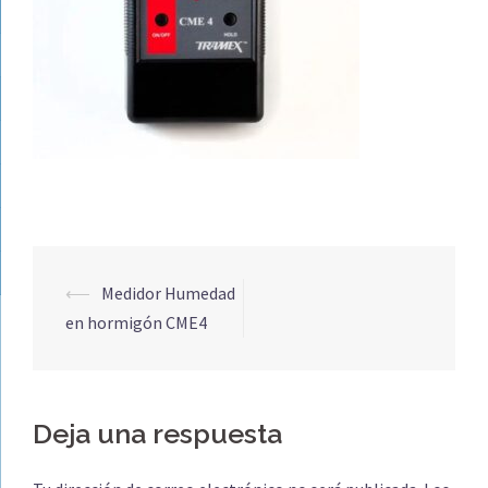
Navegación
⟵
Medidor Humedad
de
en hormigón CME4
entradas
Deja una respuesta