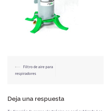
Navegación
⟵
Filtro de aire para
de
respiradores
entradas
Deja una respuesta