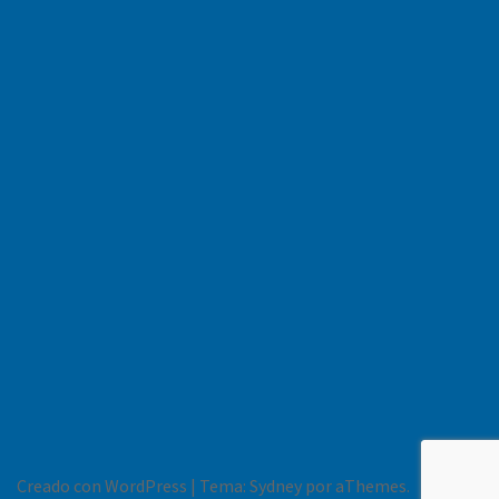
Creado con WordPress
|
Tema:
Sydney
por aThemes.