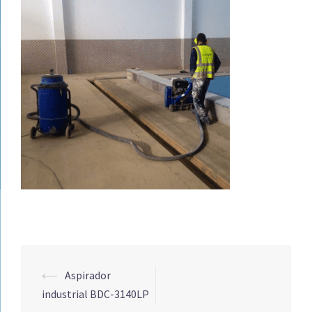
Navegación
⟵
Aspirador
de
industrial BDC-3140LP