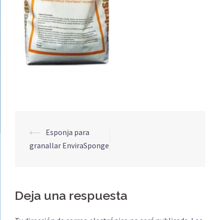
Navegación
⟵
Esponja para
de
granallar EnviraSponge
entradas
Deja una respuesta