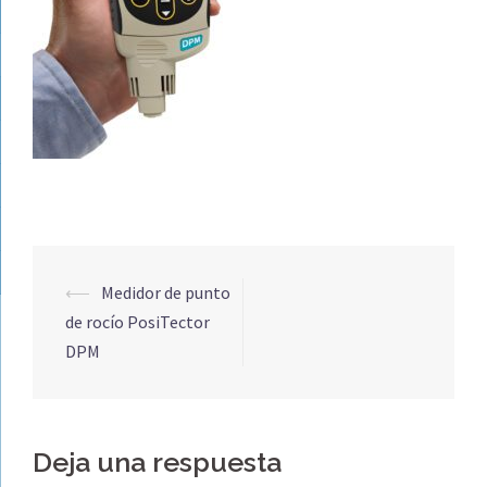
Navegación
⟵
Medidor de punto
de
de rocío PosiTector
entradas
DPM
Deja una respuesta