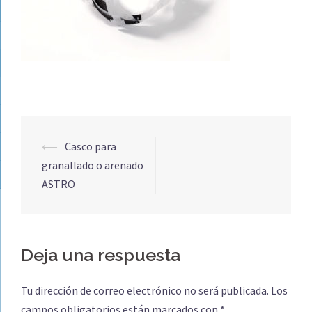
Navegación
⟵
Casco para
de
granallado o arenado
entradas
ASTRO
Deja una respuesta
Tu dirección de correo electrónico no será publicada.
Los
campos obligatorios están marcados con
*