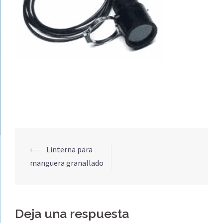
Navegación
⟵
Linterna para
de
manguera granallado
entradas
Deja una respuesta