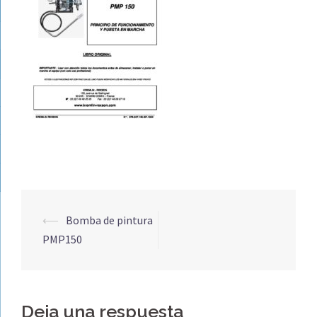
Navegación
⟵
Bomba de pintura
de
PMP150
entradas
Deja una respuesta