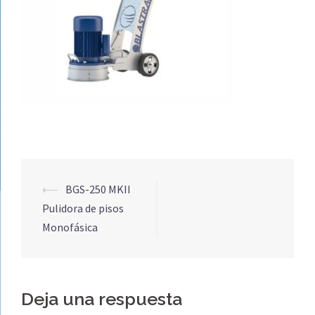
Navegación
⟵
BGS-250 MKII
de
Pulidora de pisos
entradas
Monofásica
Deja una respuesta