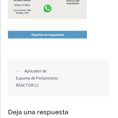
Navegación
⟵
Aplicador de
de
Espuma de Poliuretano
entradas
REACTOR LC
Deja una respuesta