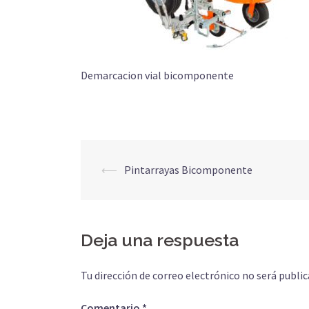
Demarcacion vial bicomponente
Navegación
⟵
Pintarrayas Bicomponente
de
entradas
Deja una respuesta
Tu dirección de correo electrónico no será public
Comentario
*