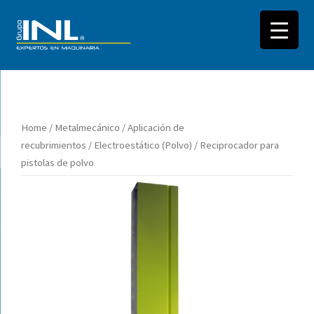
Saltar
al
Home
/
Metalmecánico
/
Aplicación de
contenido
recubrimientos
/
Electroestático (Polvo)
/ Reciprocador para
pistolas de polvo