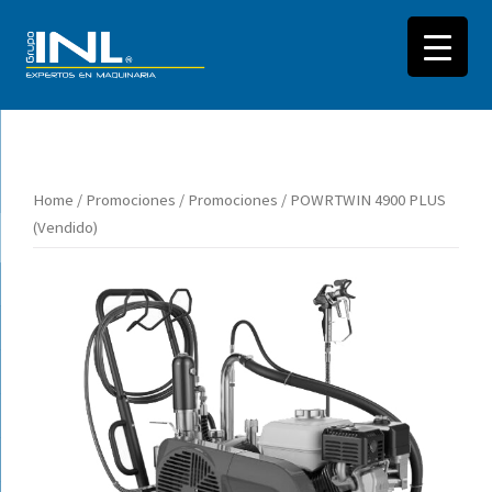
Saltar
al
Home
/
Promociones
/
Promociones
/ POWRTWIN 4900 PLUS
contenido
(Vendido)