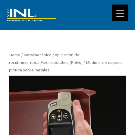
Saltar
al
Home
/
Metalmecánico
/
Aplicación de
contenido
recubrimientos
/
Electroestático (Polvo)
/ Medidor de espesor
pintura sobre metales