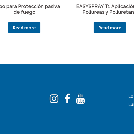
po para Protección pasiva
EASYSPRAY T1 Aplicació
de fuego
Poliureas y Poliureta
Read more
Read more
Instagram
Facebook
You
Lo
Tube
Lu