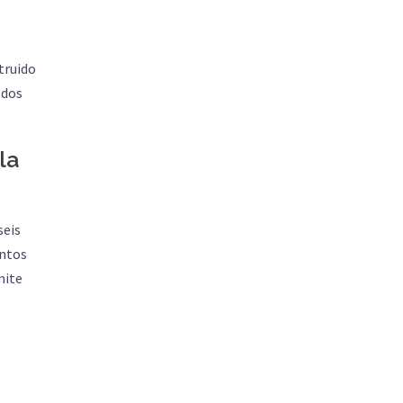
truido
 dos
la
seis
entos
mite