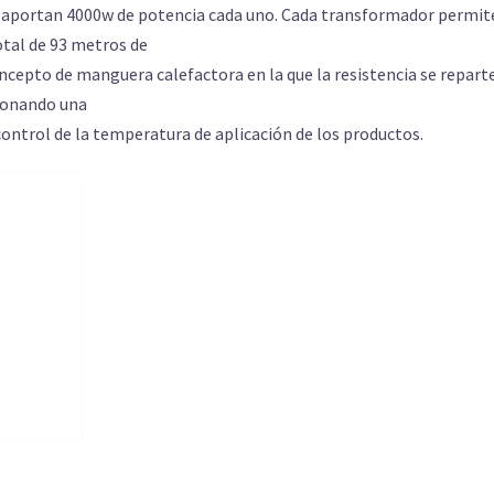
 aportan
4000
w de potencia
cada uno
. Cada transformador
permit
otal de 93 metros de
oncepto de
manguera
calefactora en
la
que
la
resistencia
se
repart
ionando una
control de la
temperatura de aplicación de
los productos.