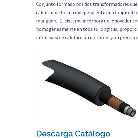
Conjunto formado
por dos
transformador
es
que
calentar
de forma independiente
una longitud t
ma
nguera. El sistema incorpora un innovador c
homogéneamente
en toda su longitud
,
proporc
intensidad de calefacción uniforme y un preciso 
Descarga Catálogo