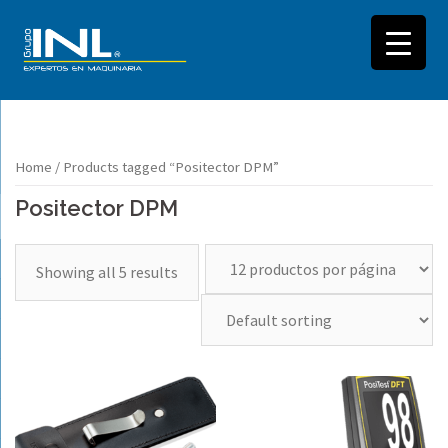
Saltar
Home
/ Products tagged “Positector DPM”
al
Positector DPM
contenido
Showing all 5 results